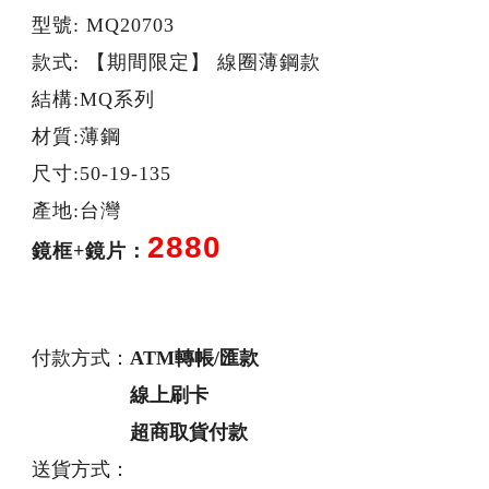
型號: MQ20703
款式: 【期間限定】 線圈薄鋼款
結構:MQ系列
材質:薄鋼
尺寸:50-19-135
產地:台灣
2880
鏡框+鏡片：
付款方式：
ATM轉帳/匯款
線上刷卡
超商取貨付款
送貨方式：