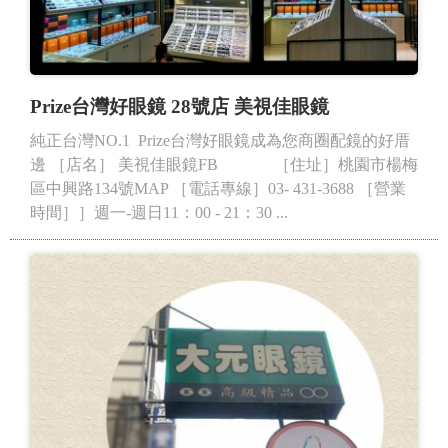
Prize台灣好眼鏡 28號店 美視佳眼鏡
純正台灣NO.1 Prize台灣好眼鏡成為您商圈配鏡的好厝
邊 ［店名］ 美視佳眼鏡FB ［住址］桃園市楊梅
區中興路134號MAP ［電話專線］03- 431-3688 ［營業
時間］］週一-週日11：00 - 21：30 ...