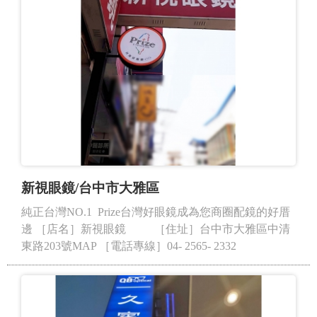
新視眼鏡/台中市大雅區
純正台灣NO.1 Prize台灣好眼鏡成為您商圈配鏡的好厝
邊 ［店名］新視眼鏡 ［住址］台中市大雅區中清
東路203號MAP ［電話專線］04- 2565- 2332