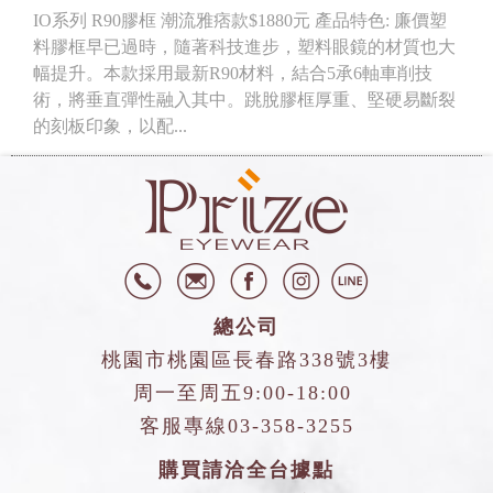
IO系列 R90膠框 潮流雅痞款$1880元 產品特色: 廉價塑
料膠框早已過時，隨著科技進步，塑料眼鏡的材質也大
幅提升。本款採用最新R90材料，結合5承6軸車削技
術，將垂直彈性融入其中。跳脫膠框厚重、堅硬易斷裂
的刻板印象，以配...
總公司
桃園市桃園區長春路338號3樓
周一至周五9:00-18:00
客服專線
03-358-3255
購買請洽全台據點