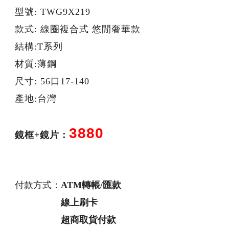
型號: TWG9X219
款式: 線圈複合式 悠閒奢華款
結構:T系列
材質:薄鋼
尺寸: 56口17-140
產地:台灣
3880
鏡框+鏡片：
付款方式：
ATM轉帳/匯款
線上刷卡
超商取貨付款