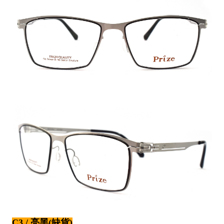
C3 / 亮黑(缺貨)