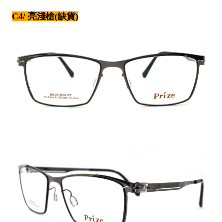
C4/ 亮淺槍(缺貨)