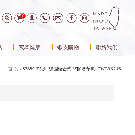
0
點
宏碁健康
蝦皮購物
聯絡我們
首 頁
$3880 T系列 線圈複合式 悠閒奢華款
TWG9X216