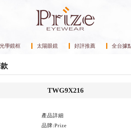
光學鏡框
太陽眼鏡
好評推薦
全台據
華款
TWG9X216
產品詳細
品牌:Prize