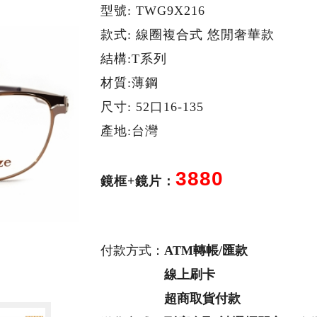
型號: TWG9X216
款式: 線圈複合式 悠閒奢華款
結構:T系列
材質:薄鋼
尺寸: 52口16-135
產地:台灣
3880
鏡框+鏡片：
付款方式：
ATM轉帳/匯款
線上刷卡
超商取貨付款