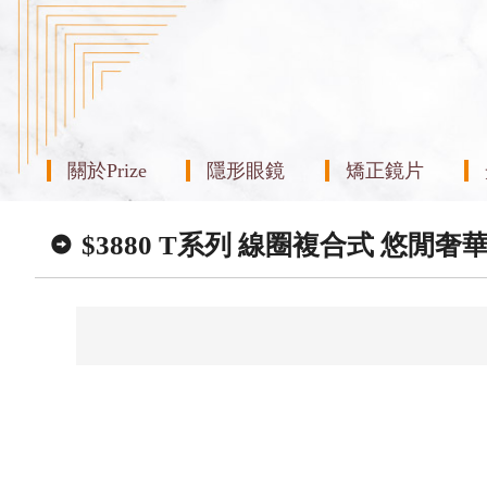
關於Prize
隱形眼鏡
矯正鏡片
$3880 T系列 線圈複合式 悠閒奢