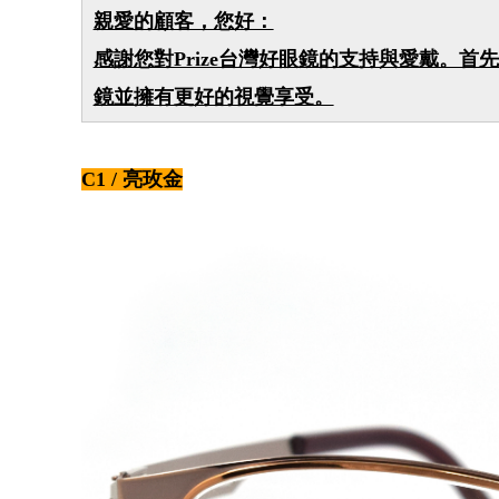
親愛的顧客，您好：
感謝您對Prize台灣好眼鏡的支持與愛戴。首先
鏡並擁有更好的視覺享受。
C1 / 亮玫金