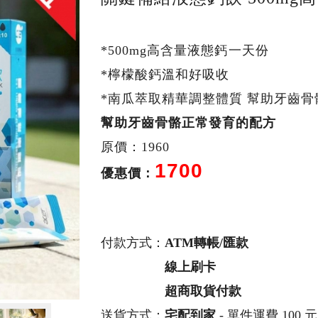
*500mg高含量液態鈣 一天份
*檸檬酸鈣溫和好吸收
*南瓜萃取精華調整體質 幫助牙齒
幫助牙齒骨骼正常發育的配方
原價：1960
1700
優惠價：
付款方式：
ATM轉帳/匯款
線上刷卡
超商取貨付款
送貨方式：
宅配到家
- 單件運費 100 