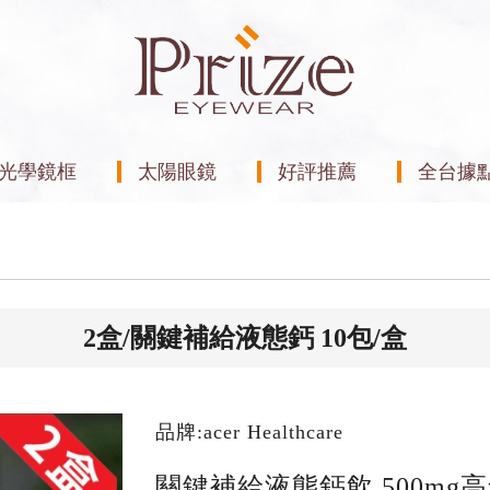
光學鏡框
太陽眼鏡
好評推薦
全台據
2盒/關鍵補給液態鈣 10包/盒
品牌:acer Healthcare
關鍵補給液態鈣飲 500mg高