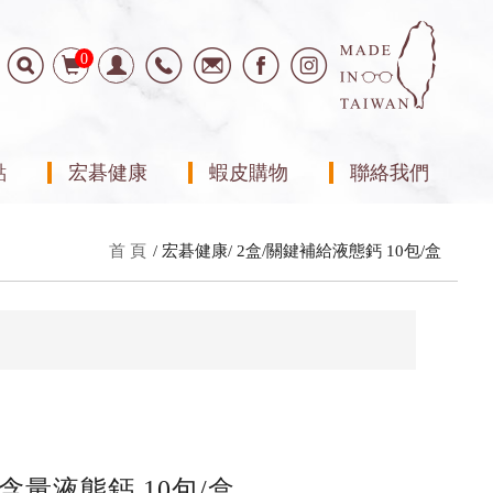
0
點
宏碁健康
蝦皮購物
聯絡我們
首 頁
宏碁健康
2盒/關鍵補給液態鈣 10包/盒
含量液態鈣 10包/盒