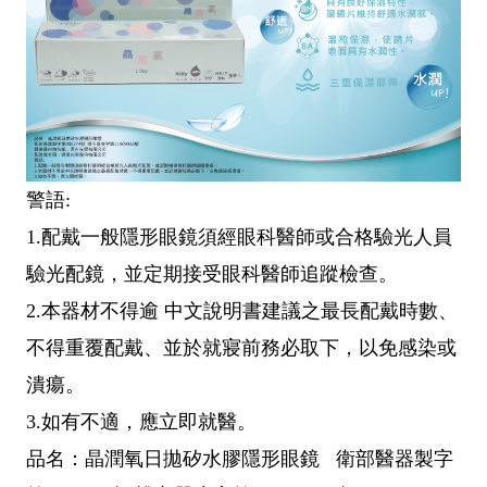
警語:
1.配戴一般隱形眼鏡須經眼科醫師或合格驗光人員
驗光配鏡，並定期接受眼科醫師追蹤檢查。
2.本器材不得逾 中文說明書建議之最長配戴時數、
不得重覆配戴、並於就寢前務必取下，以免感染或
潰瘍。
3.如有不適，應立即就醫。
品名：晶潤氧日拋矽水膠隱形眼鏡 衛部醫器製字