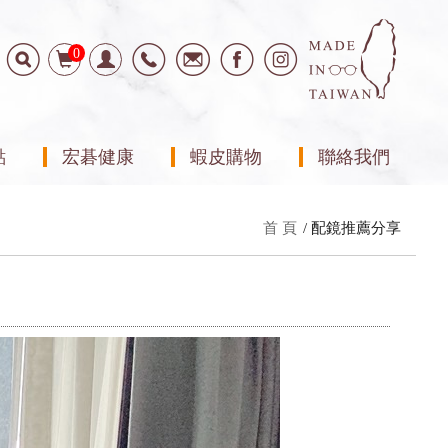
0
點
宏碁健康
蝦皮購物
聯絡我們
首 頁
配鏡推薦分享