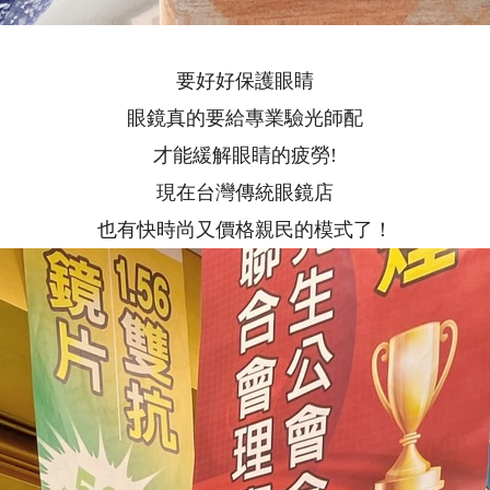
要好好保護眼睛
眼鏡真的要給專業驗光師配
才能緩解眼睛的疲勞!
現在台灣傳統眼鏡店
也有快時尚又價格親民的模式了！