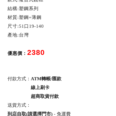
結構:塑鋼系列
材質:塑鋼+薄鋼
尺寸:51口19-140
產地:台灣
2380
優惠價：
付款方式：
ATM轉帳/匯款
線上刷卡
超商取貨付款
送貨方式：
到店自取(請選擇門市)
- 免運費