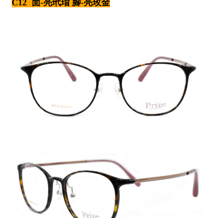
C12 面-亮玳瑁 腳-亮玫金