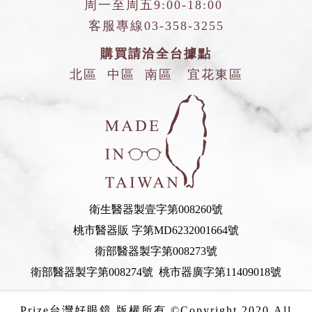
周一至周五9:00-18:00
客服專線
03-358-3255
購買請洽全台據點
北區
中區
南區
宜花東區
衛生醫器製壹字第008260號
桃市醫器販 字第MD6232001664號
衛部醫器製字第008273號
衛部醫器製字第008274號 桃市器廣字第11409018號
Prize台灣好眼鏡 版權所有 ©Copyright 2020.All