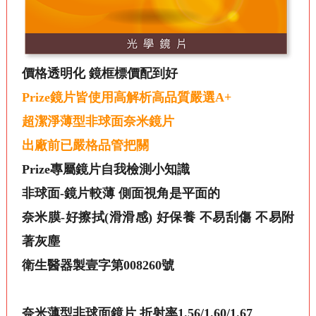
價格透明化 鏡框標價配到好
Prize
鏡片皆使用高解析高品質嚴選A+
超潔淨薄型非球面奈米鏡片
出廠前已嚴格品管把關
Prize專屬鏡片自我檢測小知識
非球面-鏡片較薄 側面視角是平面的
奈米膜-好擦拭(滑滑感) 好保養 不易刮傷 不易附
著灰塵
衛生醫器製壹字第008260號
奈米薄型非球面鏡片 折射率1.56/1.60/1.67