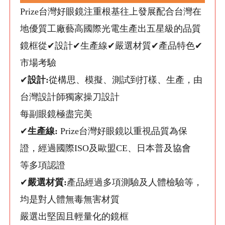
Prize台灣好眼鏡注重根基往上發展配合台灣在
地優質工廠藝高國際光電生產出五星級的品質
鏡框從✔設計✔生產線✔嚴選材質✔產品特色✔
市場考驗
✔
設計:
從構思、模擬、測試到打樣、生產，由
台灣設計師獨家操刀設計
每副眼鏡極盡完美
✔
生產線:
Prize台灣好眼鏡以重視品質為保
證，經過國際ISO及歐盟CE、日本普及協會
等多項認證
✔
嚴選材質:
產品經過多項測驗及人體檢驗等，
均是對人體無毒無害材質
嚴選出堅固且輕量化的鏡框