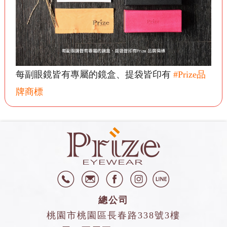
每副眼鏡皆有專屬的鏡盒、提袋皆印有
#Prize品
牌商標
總公司
桃園市桃園區長春路338號3樓