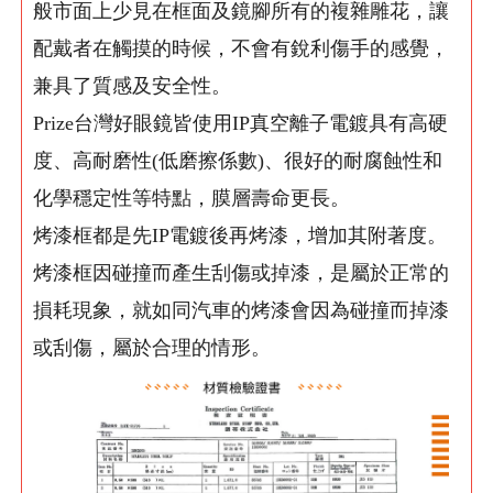
般市面上少見在框面及鏡腳所有的複雜雕花，讓
配戴者在觸摸的時候，不會有銳利傷手的感覺，
兼具了質感及安全性。
Prize台灣好眼鏡皆使用IP真空離子電鍍具有高硬
度、高耐磨性(低磨擦係數)、很好的耐腐蝕性和
化學穩定性等特點，膜層壽命更長。
烤漆框都是先IP電鍍後再烤漆，增加其附著度。
烤漆框因碰撞而產生刮傷或掉漆，是屬於正常的
損耗現象，就如同汽車的烤漆會因為碰撞而掉漆
或刮傷，屬於合理的情形。