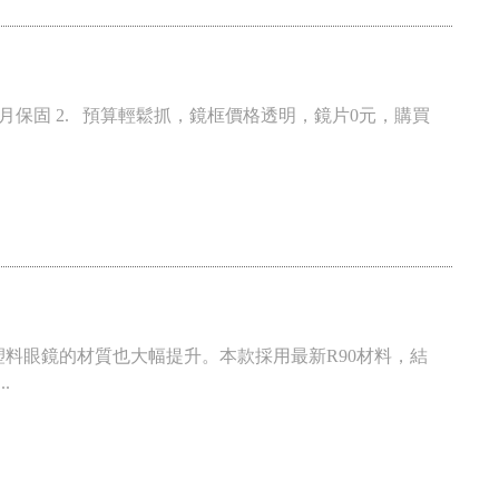
8個月保固 2. 預算輕鬆抓，鏡框價格透明，鏡片0元，購買
步，塑料眼鏡的材質也大幅提升。本款採用最新R90材料，結
.