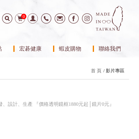
0
點
宏碁健康
蝦皮購物
聯絡我們
首 頁
影片專區
、設計、生產 『價格透明鏡框1880元起│鏡片0元』