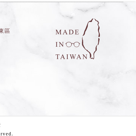
東區
證
rved.