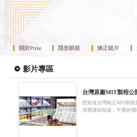
關於Prize
隱形眼鏡
矯正鏡片
影片專區
台灣原廠MIT製程公開 
想知道台灣純正MIT眼鏡
清楚讓你知道，平實的價格 