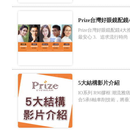
Prize台灣好眼鏡配
Prize台灣好眼鏡配鏡4
最安心 3. 追求流行時尚，
5大結構影片介紹
IO系列 R90膠框 潮
合5承6軸車削技術，將垂