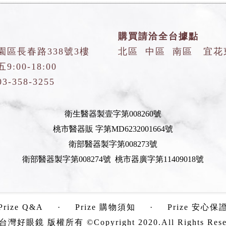
購買請洽全台據點
園區長春路338號3樓
北區
中區
南區
宜花
:00-18:00
03-358-3255
衛生醫器製壹字第008260號
桃市醫器販 字第MD6232001664號
衛部醫器製字第008273號
衛部醫器製字第008274號 桃市器廣字第11409018號
Prize Q&A
·
Prize 購物須知
·
Prize 安心保
e台灣好眼鏡 版權所有 ©Copyright 2020.All Rights Rese