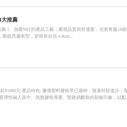
鏡4大推薦
大推薦 1. 熱愛MIT的產品工藝，重視品質與舒適度，完善售服1
眼鏡亮麗有型，穿搭有自信 4.&nb...
流雅痞款$1880元 產品特色: 廉價塑料膠框早已過時，隨著科技進
直彈性融入其中。跳脫膠框厚重、堅硬易斷裂的刻板印象，以配..