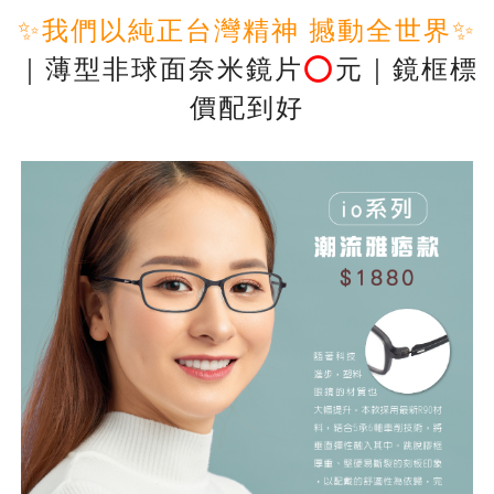
✨我們以純正台灣精神 撼動全世界✨
｜薄型非球面奈米鏡片
⭕️
元｜鏡框標
價配到好