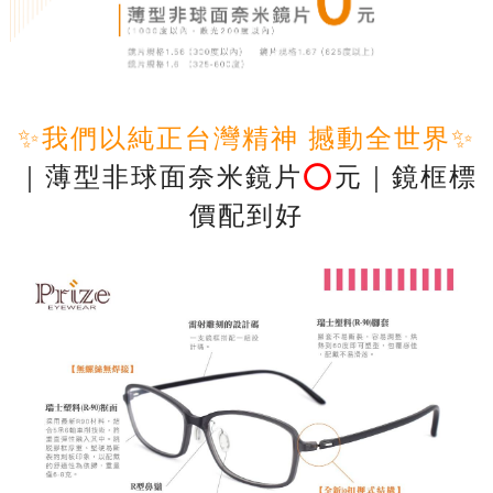
✨我們以純正台灣精神 撼動全世界✨
｜薄型非球面奈米鏡片
⭕️
元｜鏡框標
價配到好