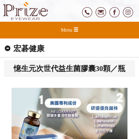
Menu
宏碁健康
憶生元次世代益生菌膠囊30顆／瓶